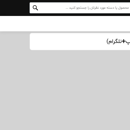
اپ➕نلگرام)