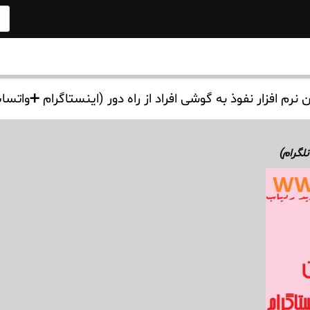
ان نرم افزار نفوذ به گوشی افراد از راه دور (اینستاگرام ➕واتس
لگرام)