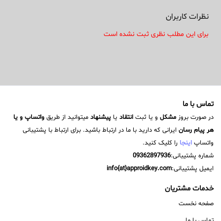
نظرات کاربران
برای این مطلب نظری ثبت نشده است
تماس با ما
در صورت بروز
مشکل
و یا ثبت
انتقاد
یا
پیشنهاد
میتوانید از طریق
واتساپ و یا
هر پیام رسان
ایرانی که دارید با ما در ارتباط باشید. برای ارتباط با پشتیبانی
واتساپ
اینجا
را کلیک کنید.
شماره پشتیبانی:
09362897936
ایمیل پشتیبانی:
info{at}approidkey.com
خدمات مشتریان
صفحه نخست
تماس با ما