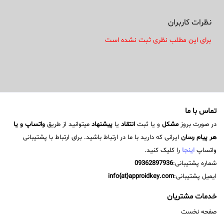
نظرات کاربران
برای این مطلب نظری ثبت نشده است
تماس با ما
در صورت بروز
مشکل
و یا ثبت
انتقاد
یا
پیشنهاد
میتوانید از طریق
واتساپ و یا
هر پیام رسان
ایرانی که دارید با ما در ارتباط باشید. برای ارتباط با پشتیبانی
واتساپ
اینجا
را کلیک کنید.
شماره پشتیبانی:
09362897936
ایمیل پشتیبانی:
info{at}approidkey.com
خدمات مشتریان
صفحه نخست